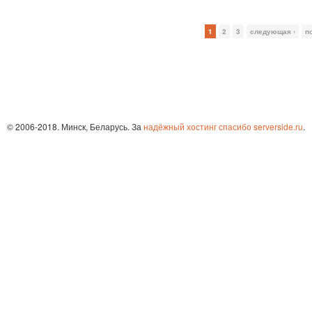
1
2
3
следующая ›
п
© 2006-2018. Минск, Беларусь. За
надёжный хостинг спасибо serverside.ru
.