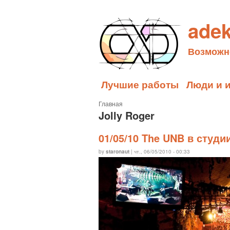
adek
Возможн
Лучшие работы
Люди и 
Главная
Jolly Roger
01/05/10 The UNB в студи
by
staronaut
| чт., 06/05/2010 - 00:33