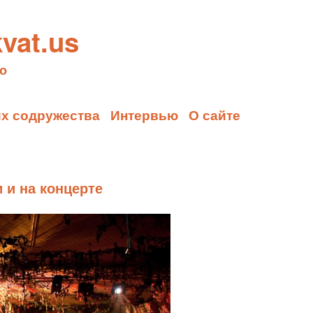
vat.us
о
их содружества
Интервью
О сайте
и и на концерте