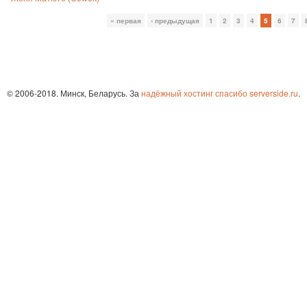
« первая
‹ предыдущая
1
2
3
4
5
6
7
© 2006-2018. Минск, Беларусь. За
надёжный хостинг спасибо serverside.ru
.