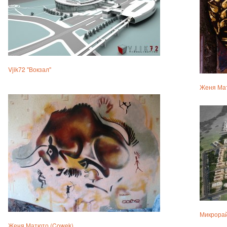
Vjik72 "Вокзал"
Женя Ма
Микрорай
Женя Матюто (Cowek)