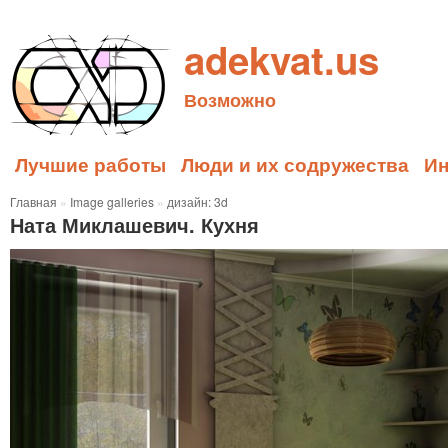
adekvat.us
Возможно
Лучшие работы
Люди и их содружества
И
Главная
»
Image galleries
»
дизайн: 3d
Ната Миклашевич. Кухня