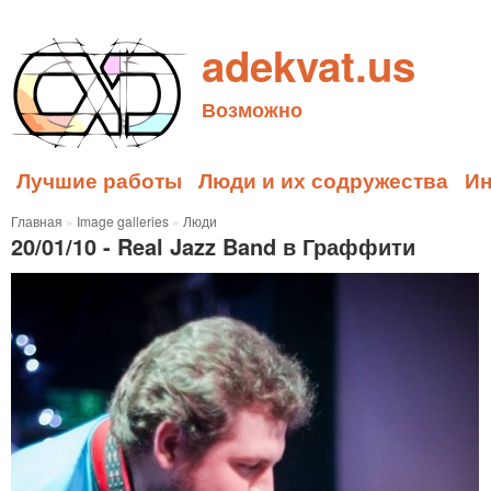
adekvat.us
Возможно
Лучшие работы
Люди и их содружества
И
Главная
»
Image galleries
»
Люди
20/01/10 - Real Jazz Band в Граффити