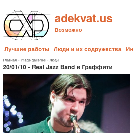
adekvat.us
Возможно
Лучшие работы
Люди и их содружества
И
Главная
»
Image galleries
»
Люди
20/01/10 - Real Jazz Band в Граффити